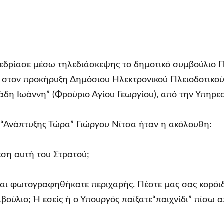
νεδρίασε μέσω τηλεδιάσκεψης το δημοτικό συμβούλιο 
ι στον προκήρυξη Δημόσιου Ηλεκτρονικού Πλειοδοτικο
δη Ιωάννη” (Φρούριο Αγίου Γεωργίου), από την Υπηρε
 “Ανάπτυξης Τώρα” Γιώργου Νίτσα ήταν η ακόλουθη:
εση αυτή του Στρατού;
και φωτογραφηθήκατε περιχαρής. Πέστε μας σας κορόι
μβούλιο; Ή εσείς ή ο Υπουργός παίξατε“παιχνίδι” πίσω