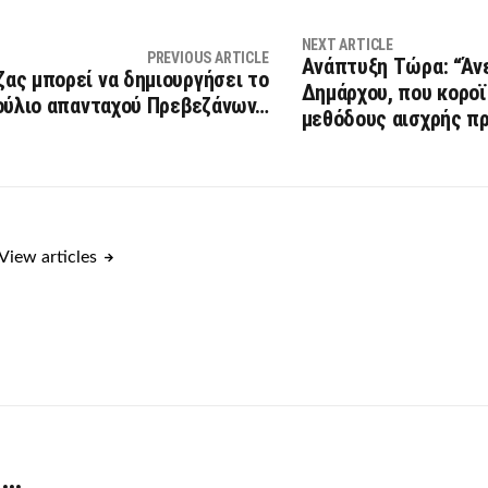
NEXT ARTICLE
PREVIOUS ARTICLE
Ανάπτυξη Τώρα: “Άν
ας μπορεί να δημιουργήσει το
Δημάρχου, που κοροϊ
ούλιο απανταχού Πρεβεζάνων…
μεθόδους αισχρής π
View articles
 …