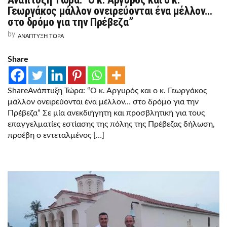
ΤΏΡΑ:
Γεωργάκος μάλλον ονειρεύονται ένα μέλλον…
“Ο
στο δρόμο για την Πρέβεζα”
Κ.
ΑΡΓΥΡΌΣ
by
ΑΝΑΠΤΥΞΗ ΤΩΡΑ
ΚΑΙ
Ο
Κ.
Share
ΓΕΩΡΓΆΚΟΣ
ΜΆΛΛΟΝ
ΟΝΕΙΡΕΎΟΝΤΑΙ
ΈΝΑ
ShareΑνάπτυξη Τώρα: “Ο κ. Αργυρός και ο κ. Γεωργάκος
ΜΈΛΛΟΝ…
ΣΤΟ
μάλλον ονειρεύονται ένα μέλλον… στο δρόμο για την
ΔΡΌΜΟ
Πρέβεζα” Σε μία ανεκδιήγητη και προσβλητική για τους
ΓΙΑ
ΤΗΝ
επαγγελματίες εστίασης της πόλης της Πρέβεζας δήλωση,
ΠΡΈΒΕΖΑ”
προέβη ο εντεταλμένος […]