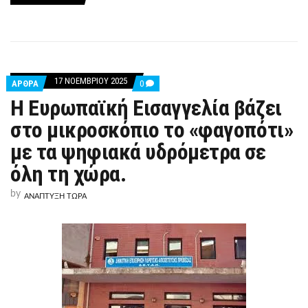
17 ΝΟΕΜΒΡΊΟΥ 2025
COMMENTS
ΑΡΘΡΑ
0
ON
Η Ευρωπαϊκή Εισαγγελία βάζει
Η
ΕΥΡΩΠΑΪΚΉ
στο μικροσκόπιο το «φαγοπότι»
ΕΙΣΑΓΓΕΛΊΑ
ΒΆΖΕΙ
με τα ψηφιακά υδρόμετρα σε
ΣΤΟ
ΜΙΚΡΟΣΚΌΠΙΟ
ΤΟ
όλη τη χώρα.
«ΦΑΓΟΠΌΤΙ»
ΜΕ
by
ΤΑ
ΑΝΑΠΤΥΞΗ ΤΩΡΑ
ΨΗΦΙΑΚΆ
ΥΔΡΌΜΕΤΡΑ
ΣΕ
ΌΛΗ
ΤΗ
ΧΏΡΑ.