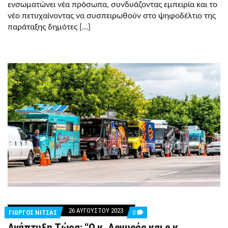
ενσωματώνει νέα πρόσωπα, συνδυάζοντας εμπειρία και το
νέο πετυχαίνοντας να συσπειρωθούν στο ψηφοδέλτιο της
παράταξης δημότες […]
26 ΑΥΓΟΎΣΤΟΥ 2023
COMMENTS
ΓΙΩΡΓΟΣ ΝΙΤΣΑΣ
0
ON
Ανάπτυξη Τώρα: “Ο κ. Αργυρός και ο κ.
ΑΝΆΠΤΥΞΗ