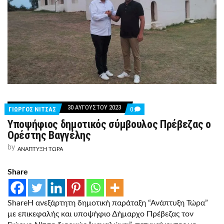
30 ΑΥΓΟΎΣΤΟΥ 2023
COMMENTS
ΓΙΩΡΓΟΣ ΝΙΤΣΑΣ
0
ON
Υποψήφιος δημοτικός σύμβουλος Πρέβεζας ο
ΥΠΟΨΉΦΙΟΣ
ΔΗΜΟΤΙΚΌΣ
Ορέστης Βαγγέλης
ΣΎΜΒΟΥΛΟΣ
ΠΡΈΒΕΖΑΣ
by
ΑΝΑΠΤΥΞΗ ΤΩΡΑ
Ο
ΟΡΈΣΤΗΣ
ΒΑΓΓΈΛΗΣ
Share
ShareΗ ανεξάρτητη δημοτική παράταξη “Ανάπτυξη Τώρα”
με επικεφαλής και υποψήφιο Δήμαρχο Πρέβεζας τον