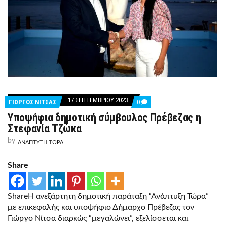
17 ΣΕΠΤΕΜΒΡΊΟΥ 2023
COMMENTS
ΓΙΩΡΓΟΣ ΝΙΤΣΑΣ
0
ON
Υποψήφια δημοτική σύμβουλος Πρέβεζας η
ΥΠΟΨΉΦΙΑ
ΔΗΜΟΤΙΚΉ
Στεφανία Τζώκα
ΣΎΜΒΟΥΛΟΣ
ΠΡΈΒΕΖΑΣ
by
ΑΝΑΠΤΥΞΗ ΤΩΡΑ
Η
ΣΤΕΦΑΝΊΑ
ΤΖΏΚΑ
Share
ShareΗ ανεξάρτητη δημοτική παράταξη “Ανάπτυξη Τώρα”
με επικεφαλής και υποψήφιο Δήμαρχο Πρέβεζας τον
Γιώργο Νίτσα διαρκώς “μεγαλώνει”, εξελίσσεται και