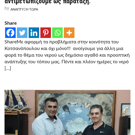
αντιμετωπίζουμε ως παράταξη.
ΕΊΝΑΙ
ΚΟΙΝΩΝΙΚΌ
by
ΑΝΑΠΤΥΞΗ ΤΩΡΑ
ΑΓΑΘΌ,
ΩΣ
ΤΈΤΟΙΟ
Share
ΤΟ
ΑΝΤΙΜΕΤΩΠΊΖΟΥΜΕ
ΩΣ
ΠΑΡΆΤΑΞΗ.
ShareΜε αφορμή τα προβλήματα στην κοινότητα του
Κοτσανόπουλου και όχι μόνο!!! ανοίγουμε για άλλη μια
φορά το θέμα του νερού ως δημόσιο αγαθό και προοπτική
ανάπτυξης του τόπου μας. Πέντε και πλέον ημέρες το νερό
[…]