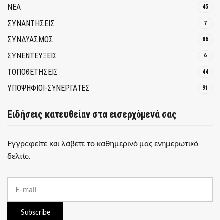
ΝΕΑ
45
ΣΥΝΑΝΤΗΣΕΙΣ
7
ΣΥΝΔΥΑΣΜΟΣ
86
ΣΥΝΕΝΤΕΥΞΕΙΣ
6
ΤΟΠΟΘΕΤΗΣΕΙΣ
44
ΥΠΟΨΗΦΙΟΙ-ΣΥΝΕΡΓΑΤΕΣ
91
Ειδήσεις κατευθείαν στα εισερχόμενά σας
Εγγραφείτε και λάβετε το καθημερινό μας ενημερωτικό
δελτίο.
E
m
a
i
Subscribe
l