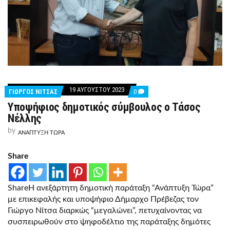
19 ΑΥΓΟΎΣΤΟΥ 2023
COMMENTS
ΓΙΩΡΓΟΣ ΝΙΤΣΑΣ
0
ON
Υποψήφιος δημοτικός σύμβουλος ο Τάσος
ΥΠΟΨΉΦΙΟΣ
ΔΗΜΟΤΙΚΌΣ
Νέλλης
ΣΎΜΒΟΥΛΟΣ
Ο
by
ΑΝΑΠΤΥΞΗ ΤΩΡΑ
ΤΆΣΟΣ
ΝΈΛΛΗΣ
Share
ShareΗ ανεξάρτητη δημοτική παράταξη “Ανάπτυξη Τώρα”
με επικεφαλής και υποψήφιο Δήμαρχο Πρέβεζας τον
Γιώργο Νίτσα διαρκώς “μεγαλώνει”, πετυχαίνοντας να
συσπειρωθούν στο ψηφοδέλτιο της παράταξης δημότες