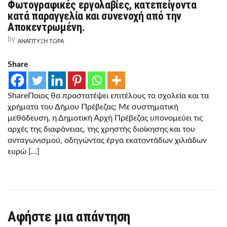
Φωτογραφικές εργολαβίες, κατεπείγοντα
ΦΩΤΟΓΡΑΦΙΚΈΣ
ΕΡΓΟΛΑΒΊΕΣ,
κατά παραγγελία και συνενοχή από την
ΚΑΤΕΠΕΊΓΟΝΤΑ
Αποκεντρωμένη.
ΚΑΤΆ
ΠΑΡΑΓΓΕΛΊΑ
by
ΑΝΑΠΤΥΞΗ ΤΩΡΑ
ΚΑΙ
ΣΥΝΕΝΟΧΉ
ΑΠΌ
Share
ΤΗΝ
ΑΠΟΚΕΝΤΡΩΜΈΝΗ.
ShareΠοιος θα προστατέψει επιτέλους τα σχολεία και τα
χρήματα του Δήμου Πρέβεζας; Με συστηματική
μεθόδευση, η Δημοτική Αρχή Πρέβεζας υπονομεύει τις
αρχές της διαφάνειας, της χρηστής διοίκησης και του
ανταγωνισμού, οδηγώντας έργα εκατοντάδων χιλιάδων
ευρώ […]
Αφήστε μια απάντηση