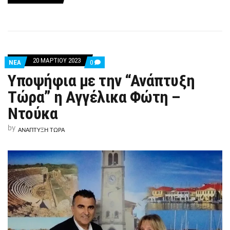
20 ΜΑΡΤΊΟΥ 2023
COMMENTS
ΝΕΑ
0
ON
Υποψήφια με την “Ανάπτυξη
ΥΠΟΨΉΦΙΑ
ΜΕ
Τώρα” η Αγγέλικα Φώτη –
ΤΗΝ
“ΑΝΆΠΤΥΞΗ
Ντούκα
ΤΏΡΑ”
Η
ΑΓΓΈΛΙΚΑ
by
ΑΝΑΠΤΥΞΗ ΤΩΡΑ
ΦΏΤΗ
–
ΝΤΟΎΚΑ