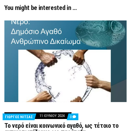
You might be interested in …
11 ΙΟΥΝΊΟΥ 2024
COMMENTS
ΓΙΩΡΓΟΣ ΝΙΤΣΑΣ
0
ON
Το νερό είναι κοινωνικό αγαθό, ως τέτοιο το
ΤΟ
ΝΕΡΌ