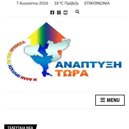
7 Αυγούστου 2026
18 °C Πρέβεζα
ΕΠΙΚΟΙΝΩΝΙΑ
E
x
p
a
n
d
s
e
a
r
c
h
f
o
r
m
MENU
ΤΕΛΕΥΤΑΊΑ ΝΈΑ