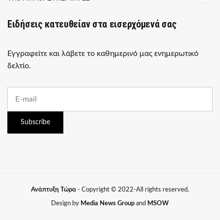
Ειδήσεις κατευθείαν στα εισερχόμενά σας
Εγγραφείτε και λάβετε το καθημερινό μας ενημερωτικό
δελτίο.
E
m
a
i
Subscribe
l
a
d
d
r
e
s
Ανάπτυξη Τώρα
- Copyright © 2022-All rights reserved.
s
:
Design by
Media News Group
and
MSOW