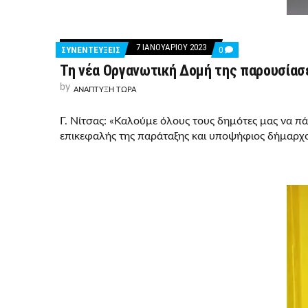
7 ΙΑΝΟΥΑΡΊΟΥ 2023
COMMENTS
ΣΥΝΕΝΤΕΥΞΕΙΣ
0
ON
Τη νέα Οργανωτική Δομή της παρουσίασε
ΤΗ
ΝΈΑ
by
ΟΡΓΑΝΩΤΙΚΉ
ΑΝΑΠΤΥΞΗ ΤΩΡΑ
ΔΟΜΉ
ΤΗΣ
Γ. Νίτσας: «Καλούμε όλους τους δημότες μας να 
ΠΑΡΟΥΣΊΑΣΕ
Η
επικεφαλής της παράταξης και υποψήφιος δήμαρχο
«ΑΝΆΠΤΥΞΗ
ΤΏΡΑ»
(VIDEO)