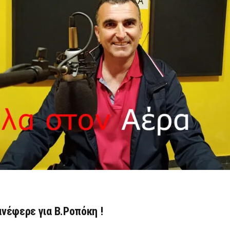
ανέφερε για Β.Ροπόκη !