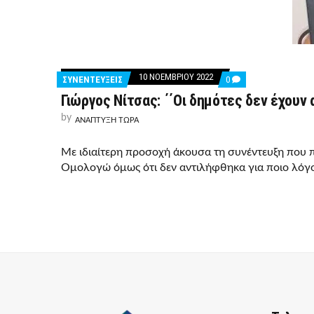
10 ΝΟΕΜΒΡΊΟΥ 2022
COMMENTS
ΣΥΝΕΝΤΕΥΞΕΙΣ
0
ON
Γιώργος Νίτσας: ΄΄Οι δημότες δεν έχουν
ΓΙΏΡΓΟΣ
ΝΊΤΣΑΣ:
by
΄΄ΟΙ
ΑΝΑΠΤΥΞΗ ΤΩΡΑ
ΔΗΜΌΤΕΣ
ΔΕΝ
Με ιδιαίτερη προσοχή άκουσα τη συνέντευξη που 
ΈΧΟΥΝ
ΑΝΆΓΚΗ
Ομολογώ όμως ότι δεν αντιλήφθηκα για ποιο λόγο
ΚΑΦΕΝΕΙΑΚΈΣ
ΑΝΤΙΠΑΡΑΘΈΣΕΙΣ,
ΑΛΛΆ
ΣΤΙΒΑΡΈΣ
ΠΟΛΙΤΙΚΈΣ
ΚΑΙ
ΑΠΟΤΕΛΈΣΜΑΤΑ