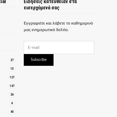
ial
Ειδήσεις κατευθείαν στα
εισερχόμενά σας
Εγγραφείτε και λάβετε το καθημερινό
μας ενημερωτικό δελτίο.
E
m
a
i
Subscribe
27
l
a
15
d
127
d
r
147
e
s
26
s
:
6
45