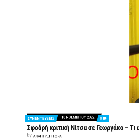
10 ΝΟΕΜΒΡΊΟΥ 2022
COMMENTS
ΣΥΝΕΝΤΕΥΞΕΙΣ
0
ON
Σφοδρή κριτική Νίτσα σε Γεωργάκο – Τι 
ΣΦΟΔΡΉ
ΚΡΙΤΙΚΉ
by
ΝΊΤΣΑ
ΑΝΑΠΤΥΞΗ ΤΩΡΑ