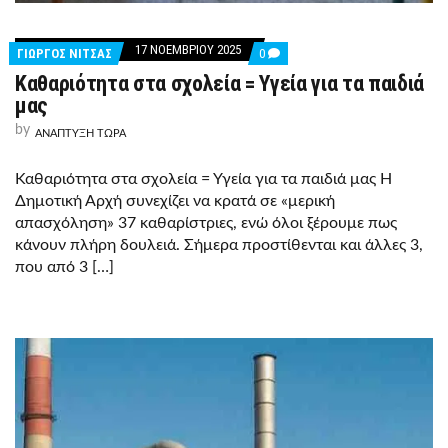
17 ΝΟΕΜΒΡΊΟΥ 2025
COMMENTS
ΓΙΩΡΓΟΣ ΝΙΤΣΑΣ
0
ON
Καθαριότητα στα σχολεία = Υγεία για τα παιδιά
ΚΑΘΑΡΙΌΤΗΤΑ
ΣΤΑ
μας
ΣΧΟΛΕΊΑ
=
by
ΑΝΑΠΤΥΞΗ ΤΩΡΑ
ΥΓΕΊΑ
ΓΙΑ
ΤΑ
Καθαριότητα στα σχολεία = Υγεία για τα παιδιά μας Η
ΠΑΙΔΙΆ
Δημοτική Αρχή συνεχίζει να κρατά σε «μερική
ΜΑΣ
απασχόληση» 37 καθαρίστριες, ενώ όλοι ξέρουμε πως
κάνουν πλήρη δουλειά. Σήμερα προστίθενται και άλλες 3,
που από 3 […]