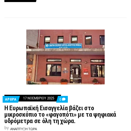
17 ΝΟΕΜΒΡΊΟΥ 2025
COMMENTS
ΑΡΘΡΑ
0
ON
Η Ευρωπαϊκή Εισαγγελία βάζει στο
Η
ΕΥΡΩΠΑΪΚΉ
μικροσκόπιο το «φαγοπότι» με τα ψηφιακά
ΕΙΣΑΓΓΕΛΊΑ
υδρόμετρα σε όλη τη χώρα.
ΒΆΖΕΙ
ΣΤΟ
by
ΑΝΑΠΤΥΞΗ ΤΩΡΑ
ΜΙΚΡΟΣΚΌΠΙΟ