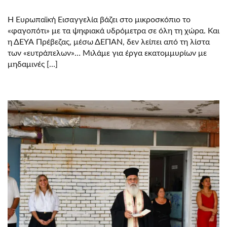
ΤΟ
«ΦΑΓΟΠΌΤΙ»
Η Ευρωπαϊκή Εισαγγελία βάζει στο μικροσκόπιο το
ΜΕ
ΤΑ
«φαγοπότι» με τα ψηφιακά υδρόμετρα σε όλη τη χώρα. Και
ΨΗΦΙΑΚΆ
η ΔΕΥΑ Πρέβεζας, μέσω ΔΕΠΑΝ, δεν λείπει από τη λίστα
ΥΔΡΌΜΕΤΡΑ
ΣΕ
των «ευτράπελων»… Μιλάμε για έργα εκατομμυρίων με
ΌΛΗ
μηδαμινές […]
ΤΗ
ΧΏΡΑ.