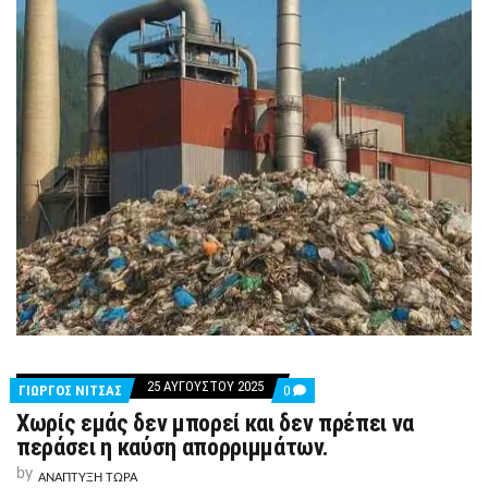
25 ΑΥΓΟΎΣΤΟΥ 2025
COMMENTS
ΓΙΩΡΓΟΣ ΝΙΤΣΑΣ
0
ON
Χωρίς εμάς δεν μπορεί και δεν πρέπει να
ΧΩΡΊΣ
ΕΜΆΣ
περάσει η καύση απορριμμάτων.
ΔΕΝ
ΜΠΟΡΕΊ
by
ΑΝΑΠΤΥΞΗ ΤΩΡΑ
ΚΑΙ