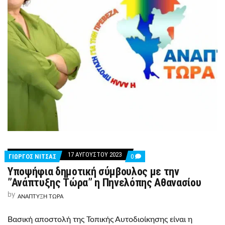
17 ΑΥΓΟΎΣΤΟΥ 2023
COMMENTS
ΓΙΩΡΓΟΣ ΝΙΤΣΑΣ
0
ON
Υποψήφια δημοτική σύμβουλος με την
ΥΠΟΨΉΦΙΑ
ΔΗΜΟΤΙΚΉ
”Ανάπτυξης Τώρα” η Πηνελόπης Αθανασίου
ΣΎΜΒΟΥΛΟΣ
ΜΕ
by
ΑΝΑΠΤΥΞΗ ΤΩΡΑ
ΤΗΝ
”ΑΝΆΠΤΥΞΗΣ
ΤΏΡΑ”
Βασική αποστολή της Τοπικής Αυτοδιοίκησης είναι η
Η