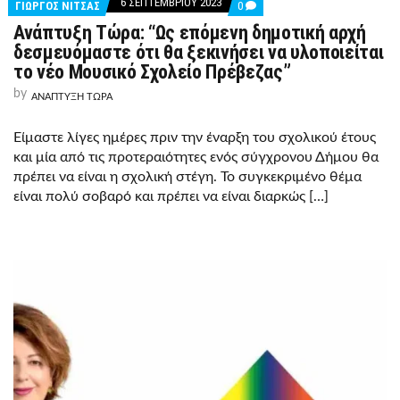
6 ΣΕΠΤΕΜΒΡΊΟΥ 2023
COMMENTS
ΓΙΩΡΓΟΣ ΝΙΤΣΑΣ
0
ON
Ανάπτυξη Τώρα: “Ως επόμενη δημοτική αρχή
ΑΝΆΠΤΥΞΗ
ΤΏΡΑ:
δεσμευόμαστε ότι θα ξεκινήσει να υλοποιείται
“ΩΣ
το νέο Μουσικό Σχολείο Πρέβεζας”
ΕΠΌΜΕΝΗ
ΔΗΜΟΤΙΚΉ
by
ΑΝΑΠΤΥΞΗ ΤΩΡΑ
ΑΡΧΉ
ΔΕΣΜΕΥΌΜΑΣΤΕ
ΌΤΙ
Είμαστε λίγες ημέρες πριν την έναρξη του σχολικού έτους
ΘΑ
ΞΕΚΙΝΉΣΕΙ
και μία από τις προτεραιότητες ενός σύγχρονου Δήμου θα
ΝΑ
πρέπει να είναι η σχολική στέγη. Το συγκεκριμένο θέμα
ΥΛΟΠΟΙΕΊΤΑΙ
ΤΟ
είναι πολύ σοβαρό και πρέπει να είναι διαρκώς […]
ΝΈΟ
ΜΟΥΣΙΚΌ
ΣΧΟΛΕΊΟ
ΠΡΈΒΕΖΑΣ”