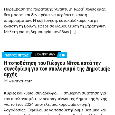
ΔΕΝ
ΠΡΈΠΕΙ
Παρέμβαση της παράταξης “Ανάπτυξη Τώρα” Χωρίς εμάς
ΝΑ
δεν μπορεί και δεν πρέπει να περάσει η καύση
ΠΕΡΆΣΕΙ
Η
απορριμμάτων. Η κυβέρνηση, κατακαλόκαιρο και με
ΚΑΎΣΗ
κλειστή τη Βουλή, έφερε σε διαβούλευση τη Στρατηγική
ΑΠΟΡΡΙΜΜΆΤΩΝ.
Μελέτη για τη δημιουργία μονάδων […]
3 ΙΟΥΛΊΟΥ 2025
COMMENTS
ΓΙΩΡΓΟΣ ΝΙΤΣΑΣ
0
ON
Η τοποθέτηση του Γιώργου Νίτσα κατά την
Η
ΤΟΠΟΘΈΤΗΣΗ
συνεδρίαση για τον απολογισμό της Δημοτικής
ΤΟΥ
αρχής
ΓΙΏΡΓΟΥ
ΝΊΤΣΑ
by
ΑΝΑΠΤΥΞΗ ΤΩΡΑ
ΚΑΤΆ
ΤΗΝ
ΣΥΝΕΔΡΊΑΣΗ
Κυρίες και κύριοι συνάδελφοι, Η σημερινή συζήτηση για
ΓΙΑ
ΤΟΝ
τον απολογισμό των πεπραγμένων της Δημοτικής Αρχής
ΑΠΟΛΟΓΙΣΜΌ
για το έτος 2024 αποτελεί μια κορυφαία στιγμή
ΤΗΣ
ΔΗΜΟΤΙΚΉΣ
λογοδοσίας. Οφείλουμε να τοποθετηθούμε θεσμικά και
ΑΡΧΉΣ