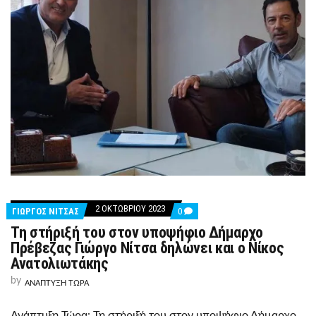
2 ΟΚΤΩΒΡΊΟΥ 2023
COMMENTS
ΓΙΩΡΓΟΣ ΝΙΤΣΑΣ
0
ON
Τη στήριξή του στον υποψήφιο Δήμαρχο
ΤΗ
ΣΤΉΡΙΞΉ
Πρέβεζας Γιώργο Νίτσα δηλώνει και ο Νίκος
ΤΟΥ
Ανατολιωτάκης
ΣΤΟΝ
ΥΠΟΨΉΦΙΟ
by
ΑΝΑΠΤΥΞΗ ΤΩΡΑ
ΔΉΜΑΡΧΟ
ΠΡΈΒΕΖΑΣ
ΓΙΏΡΓΟ
Ανάπτυξη Τώρα: Τη στήριξή του στον υποψήφιο Δήμαρχο