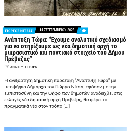
14 ΣΕΠΤΕΜΒΡΊΟΥ 2023
COMMENTS
ΓΙΩΡΓΟΣ ΝΙΤΣΑΣ
0
ON
Ανάπτυξη Τώρα: “Έχουμε αναλυτικό σχεδιασμό
ΑΝΆΠΤΥΞΗ
ΤΏΡΑ:
για να στηρίξουμε ως νέα δημοτική αρχή το
“ΈΧΟΥΜΕ
μικρασιατικό και ποντιακό στοιχείο του Δήμου
ΑΝΑΛΥΤΙΚΌ
ΣΧΕΔΙΑΣΜΌ
Πρέβεζας”
ΓΙΑ
ΝΑ
by
ΑΝΑΠΤΥΞΗ ΤΩΡΑ
ΣΤΗΡΊΞΟΥΜΕ
ΩΣ
ΝΈΑ
Η ανεξάρτητη δημοτική παράταξη “Ανάπτυξη Τώρα” με
ΔΗΜΟΤΙΚΉ
υποψήφιο Δήμαρχο τον Γιώργο Νίτσα, εφόσον με την
ΑΡΧΉ
ΤΟ
εμπιστοσύνη και την ψήφο των δημοτών αναδειχθεί στις
ΜΙΚΡΑΣΙΑΤΙΚΌ
εκλογές νέα δημοτική αρχή Πρέβεζας, θα φέρει το
ΚΑΙ
ΠΟΝΤΙΑΚΌ
πραγματικά νέο στον τρόπο […]
ΣΤΟΙΧΕΊΟ
ΤΟΥ
ΔΉΜΟΥ
ΠΡΈΒΕΖΑΣ”