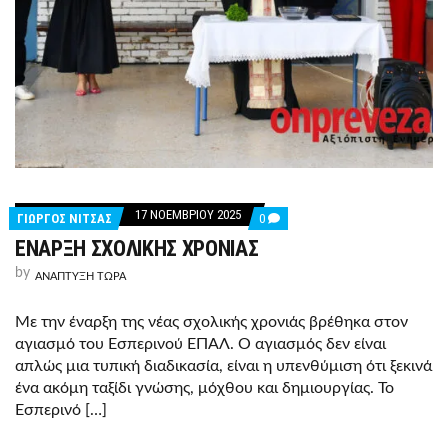
17 ΝΟΕΜΒΡΊΟΥ 2025
COMMENTS
ΓΙΩΡΓΟΣ ΝΙΤΣΑΣ
0
ON
ΕΝΑΡΞΗ ΣΧΟΛΙΚΗΣ ΧΡΟΝΙΑΣ
ΕΝΑΡΞΗ
ΣΧΟΛΙΚΗΣ
by
ΧΡΟΝΙΑΣ
ΑΝΑΠΤΥΞΗ ΤΩΡΑ
Με την έναρξη της νέας σχολικής χρονιάς βρέθηκα στον
αγιασμό του Εσπερινού ΕΠΑΛ. Ο αγιασμός δεν είναι
απλώς μια τυπική διαδικασία, είναι η υπενθύμιση ότι ξεκινά
ένα ακόμη ταξίδι γνώσης, μόχθου και δημιουργίας. Το
Εσπερινό […]