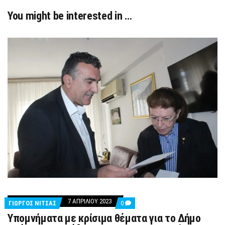
You might be interested in …
7 ΑΠΡΙΛΊΟΥ 2023
COMMENTS
ΓΙΩΡΓΟΣ ΝΙΤΣΑΣ
0
ON
Υπομνήματα με κρίσιμα θέματα για το Δήμο
ΥΠΟΜΝΉΜΑΤΑ