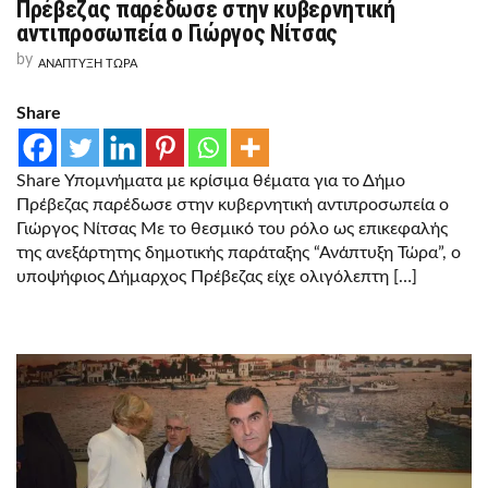
ΜΕ
Πρέβεζας παρέδωσε στην κυβερνητική
ΚΡΊΣΙΜΑ
αντιπροσωπεία ο Γιώργος Νίτσας
ΘΈΜΑΤΑ
ΓΙΑ
by
ΑΝΑΠΤΥΞΗ ΤΩΡΑ
ΤΟ
ΔΉΜΟ
ΠΡΈΒΕΖΑΣ
Share
ΠΑΡΈΔΩΣΕ
ΣΤΗΝ
ΚΥΒΕΡΝΗΤΙΚΉ
ΑΝΤΙΠΡΟΣΩΠΕΊΑ
Share Υπομνήματα με κρίσιμα θέματα για το Δήμο
Ο
ΓΙΏΡΓΟΣ
Πρέβεζας παρέδωσε στην κυβερνητική αντιπροσωπεία ο
ΝΊΤΣΑΣ
Γιώργος Νίτσας Με το θεσμικό του ρόλο ως επικεφαλής
της ανεξάρτητης δημοτικής παράταξης “Ανάπτυξη Τώρα”, ο
υποψήφιος Δήμαρχος Πρέβεζας είχε ολιγόλεπτη […]