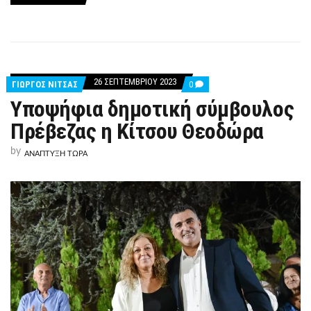
26 ΣΕΠΤΕΜΒΡΊΟΥ 2023
COMMENTS
ΓΙΩΡΓΟΣ ΝΙΤΣΑΣ
0
ON
Υποψήφια δημοτική σύμβουλος
ΥΠΟΨΉΦΙΑ
ΔΗΜΟΤΙΚΉ
Πρέβεζας η Κίτσου Θεοδώρα
ΣΎΜΒΟΥΛΟΣ
ΠΡΈΒΕΖΑΣ
Η
by
ΑΝΑΠΤΥΞΗ ΤΩΡΑ
ΚΊΤΣΟΥ
ΘΕΟΔΏΡΑ