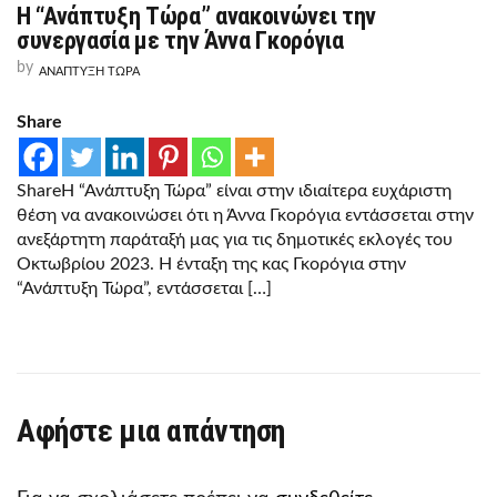
Η “Ανάπτυξη Τώρα” ανακοινώνει την
Η
“ΑΝΆΠΤΥΞΗ
συνεργασία με την Άννα Γκορόγια
ΤΏΡΑ”
ΑΝΑΚΟΙΝΏΝΕΙ
by
ΑΝΑΠΤΥΞΗ ΤΩΡΑ
ΤΗΝ
ΣΥΝΕΡΓΑΣΊΑ
ΜΕ
Share
ΤΗΝ
ΆΝΝΑ
ΓΚΟΡΌΓΙΑ
ShareΗ “Ανάπτυξη Τώρα” είναι στην ιδιαίτερα ευχάριστη
θέση να ανακοινώσει ότι η Άννα Γκορόγια εντάσσεται στην
ανεξάρτητη παράταξή μας για τις δημοτικές εκλογές του
Οκτωβρίου 2023. Η ένταξη της κας Γκορόγια στην
“Ανάπτυξη Τώρα”, εντάσσεται […]
Αφήστε μια απάντηση