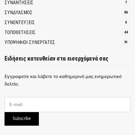
ΣΥΝΑΝΤΗΣΕΙΣ
7
ΣΥΝΔΥΑΣΜΟΣ
86
ΣΥΝΕΝΤΕΥΞΕΙΣ
6
ΤΟΠΟΘΕΤΗΣΕΙΣ
44
ΥΠΟΨΗΦΙΟΙ-ΣΥΝΕΡΓΑΤΕΣ
91
Ειδήσεις κατευθείαν στα εισερχόμενά σας
Εγγραφείτε και λάβετε το καθημερινό μας ενημερωτικό
δελτίο.
E
m
a
i
Subscribe
l
a
d