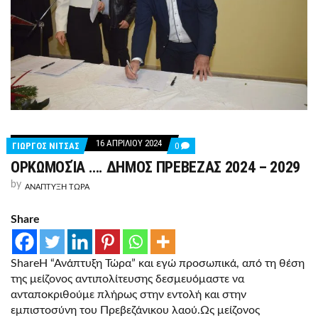
16 ΑΠΡΙΛΊΟΥ 2024
COMMENTS
ΓΙΩΡΓΟΣ ΝΙΤΣΑΣ
0
ON
ΟΡΚΩΜΟΣΊΑ …. ΔΗΜΟΣ ΠΡΕΒΕΖΑΣ 2024 – 2029
ΟΡΚΩΜΟΣΊΑ
….
by
ΔΗΜΟΣ
ΑΝΑΠΤΥΞΗ ΤΩΡΑ
ΠΡΕΒΕΖΑΣ
2024
Share
–
2029
ShareΗ “Ανάπτυξη Τώρα” και εγώ προσωπικά, από τη θέση
της μείζονος αντιπολίτευσης δεσμευόμαστε να
ανταποκριθούμε πλήρως στην εντολή και στην
εμπιστοσύνη του Πρεβεζάνικου λαού.Ως μείζονος