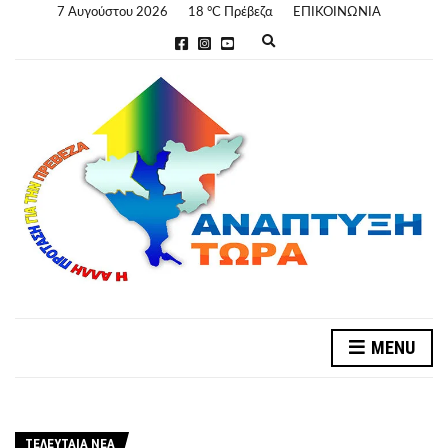
7 Αυγούστου 2026
18 °C Πρέβεζα
ΕΠΙΚΟΙΝΩΝΙΑ
E
x
p
a
n
d
s
e
a
r
c
h
f
o
r
m
MENU
ΤΕΛΕΥΤΑΊΑ ΝΈΑ