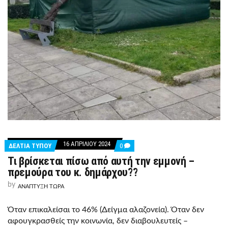
16 ΑΠΡΙΛΊΟΥ 2024
COMMENTS
ΔΕΛΤΙΑ ΤΥΠΟΥ
0
ON
Τι βρίσκεται πίσω από αυτή την εμμονή –
ΤΙ
ΒΡΊΣΚΕΤΑΙ
πρεμούρα του κ. δημάρχου??
ΠΊΣΩ
ΑΠΌ
by
ΑΝΑΠΤΥΞΗ ΤΩΡΑ
ΑΥΤΉ
ΤΗΝ
ΕΜΜΟΝΉ
Όταν επικαλείσαι το 46% (Δείγμα αλαζονεία). Όταν δεν
–
αφουγκρασθείς την κοινωνία, δεν διαβουλευτείς –
ΠΡΕΜΟΎΡΑ