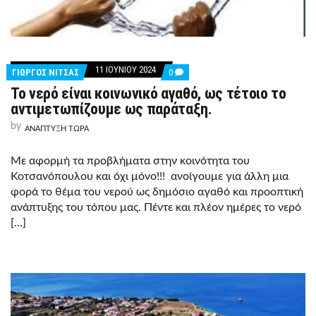
11 ΙΟΥΝΊΟΥ 2024
COMMENTS
ΓΙΩΡΓΟΣ ΝΙΤΣΑΣ
0
ON
Το νερό είναι κοινωνικό αγαθό, ως τέτοιο το
ΤΟ
ΝΕΡΌ
αντιμετωπίζουμε ως παράταξη.
ΕΊΝΑΙ
ΚΟΙΝΩΝΙΚΌ
by
ΑΝΑΠΤΥΞΗ ΤΩΡΑ
ΑΓΑΘΌ,
ΩΣ
ΤΈΤΟΙΟ
Με αφορμή τα προβλήματα στην κοινότητα του
ΤΟ
Κοτσανόπουλου και όχι μόνο!!! ανοίγουμε για άλλη μια
ΑΝΤΙΜΕΤΩΠΊΖΟΥΜΕ
ΩΣ
φορά το θέμα του νερού ως δημόσιο αγαθό και προοπτική
ΠΑΡΆΤΑΞΗ.
ανάπτυξης του τόπου μας. Πέντε και πλέον ημέρες το νερό
[…]