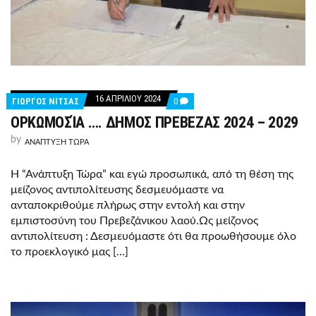
16 ΑΠΡΙΛΊΟΥ 2024
COMMENTS
ΓΙΩΡΓΟΣ ΝΙΤΣΑΣ
0
ON
ΟΡΚΩΜΟΣΊΑ …. ΔΗΜΟΣ ΠΡΕΒΕΖΑΣ 2024 – 2029
ΟΡΚΩΜΟΣΊΑ
….
by
ΔΗΜΟΣ
ΑΝΑΠΤΥΞΗ ΤΩΡΑ
ΠΡΕΒΕΖΑΣ
2024
Η “Ανάπτυξη Τώρα” και εγώ προσωπικά, από τη θέση της
–
2029
μείζονος αντιπολίτευσης δεσμευόμαστε να
ανταποκριθούμε πλήρως στην εντολή και στην
εμπιστοσύνη του Πρεβεζάνικου λαού.Ως μείζονος
αντιπολίτευση : Δεσμευόμαστε ότι θα προωθήσουμε όλο
το προεκλογικό μας […]