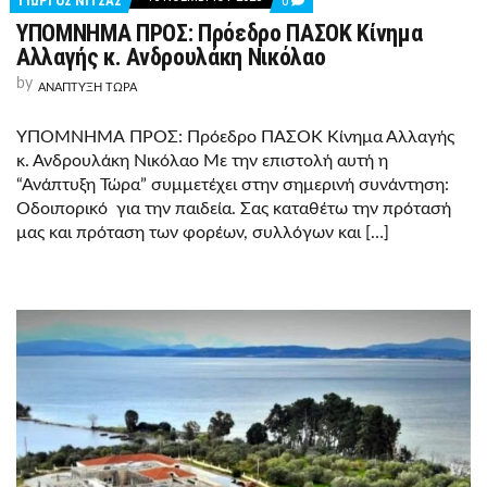
ΓΙΩΡΓΟΣ ΝΙΤΣΑΣ
0
ON
ΥΠΟΜΝΗΜΑ ΠΡΟΣ: Πρόεδρο ΠΑΣΟΚ Κίνημα
ΥΠΟΜΝΗΜΑ
ΠΡΟΣ:
Αλλαγής κ. Ανδρουλάκη Νικόλαο
ΠΡΌΕΔΡΟ
ΠΑΣΟΚ
by
ΑΝΑΠΤΥΞΗ ΤΩΡΑ
ΚΊΝΗΜΑ
ΑΛΛΑΓΉΣ
Κ.
ΥΠΟΜΝΗΜΑ ΠΡΟΣ: Πρόεδρο ΠΑΣΟΚ Κίνημα Αλλαγής
ΑΝΔΡΟΥΛΆΚΗ
κ. Ανδρουλάκη Νικόλαο Με την επιστολή αυτή η
ΝΙΚΌΛΑΟ
“Ανάπτυξη Τώρα” συμμετέχει στην σημερινή συνάντηση:
Οδοιπορικό για την παιδεία. Σας καταθέτω την πρότασή
μας και πρόταση των φορέων, συλλόγων και […]