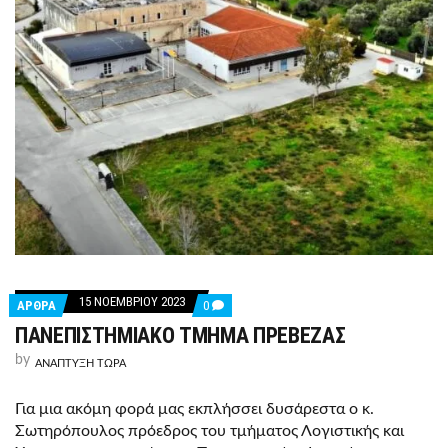
15 ΝΟΕΜΒΡΊΟΥ 2023
COMMENTS
ΑΡΘΡΑ
0
ON
ΠΑΝΕΠΙΣΤΗΜΙΑΚΟ ΤΜΗΜΑ ΠΡΕΒΕΖΑΣ
ΠΑΝΕΠΙΣΤΗΜΙΑΚΟ
ΤΜΗΜΑ
by
ΠΡΕΒΕΖΑΣ
ΑΝΑΠΤΥΞΗ ΤΩΡΑ
Για μια ακόμη φορά μας εκπλήσσει δυσάρεστα ο κ.
Σωτηρόπουλος πρόεδρος του τμήματος Λογιστικής και