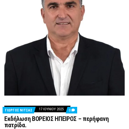
17 ΙΟΥΝΊΟΥ 2025
COMMENTS
ΓΙΩΡΓΟΣ ΝΙΤΣΑΣ
0
ON
Εκδήλωση ΒΟΡΕΙΟΣ ΗΠΕΙΡΟΣ – περήφανη
ΕΚΔΉΛΩΣΗ
ΒΟΡΕΙΟΣ
πατρίδα.
ΗΠΕΙΡΟΣ