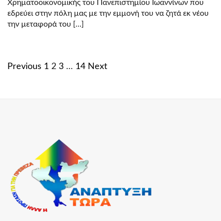
Χρηματοοικονομικής του Πανεπιστημίου Ιωαννίνων που
εδρεύει στην πόλη μας με την εμμονή του να ζητά εκ νέου
την μεταφορά του […]
Posts
Previous
1
2
3
…
14
Next
navigation