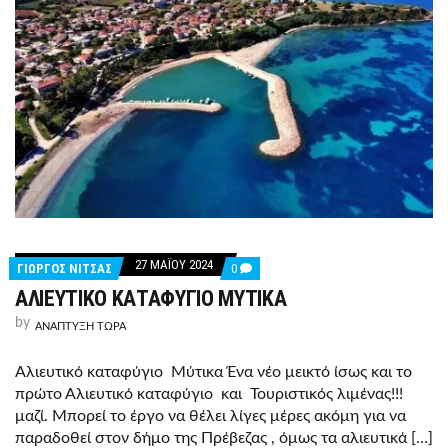
27 ΜΑΪ́ΟΥ 2024
COMMENTS
ΓΙΩΡΓΟΣ ΝΙΤΣΑΣ
0
ON
ΑΛΙΕΥΤΙΚΟ ΚΑΤΑΦΥΓΙΟ ΜΥΤΙΚΑ
ΑΛΙΕΥΤΙΚΟ
ΚΑΤΑΦΥΓΙΟ
by
ΜΥΤΙΚΑ
ΑΝΑΠΤΥΞΗ ΤΩΡΑ
Αλιευτικό καταφύγιο Μύτικα Ένα νέο μεικτό ίσως και το
πρώτο Αλιευτικό καταφύγιο και Τουριστικός λιμένας!!!
μαζί. Μπορεί το έργο να θέλει λίγες μέρες ακόμη για να
παραδοθεί στον δήμο της Πρέβεζας , όμως τα αλιευτικά […]