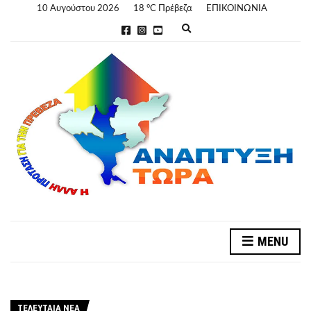
10 Αυγούστου 2026
18 °C Πρέβεζα
ΕΠΙΚΟΙΝΩΝΙΑ
E
x
p
a
n
d
s
e
a
r
c
h
f
o
r
m
MENU
ΤΕΛΕΥΤΑΊΑ ΝΈΑ