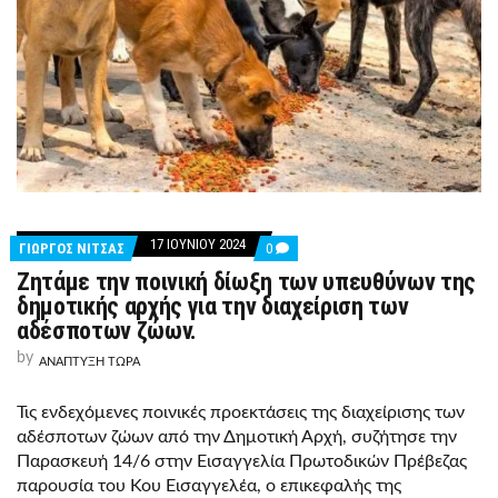
17 ΙΟΥΝΊΟΥ 2024
COMMENTS
ΓΙΩΡΓΟΣ ΝΙΤΣΑΣ
0
ON
Ζητάμε την ποινική δίωξη των υπευθύνων της
ΖΗΤΆΜΕ
ΤΗΝ
δημοτικής αρχής για την διαχείριση των
ΠΟΙΝΙΚΉ
αδέσποτων ζώων.
ΔΊΩΞΗ
ΤΩΝ
by
ΑΝΑΠΤΥΞΗ ΤΩΡΑ
ΥΠΕΥΘΎΝΩΝ
ΤΗΣ
ΔΗΜΟΤΙΚΉΣ
Τις ενδεχόμενες ποινικές προεκτάσεις της διαχείρισης των
ΑΡΧΉΣ
ΓΙΑ
αδέσποτων ζώων από την Δημοτική Αρχή, συζήτησε την
ΤΗΝ
Παρασκευή 14/6 στην Εισαγγελία Πρωτοδικών Πρέβεζας
ΔΙΑΧΕΊΡΙΣΗ
ΤΩΝ
παρουσία του Κου Εισαγγελέα, ο επικεφαλής της
ΑΔΈΣΠΟΤΩΝ