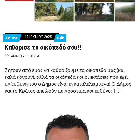
17 ΙΟΥΝΊΟΥ 2025
COMMENTS
ΑΡΘΡΑ
0
ON
Καθάρισε το οικόπεδό σου!!!
ΚΑΘΆΡΙΣΕ
ΤΟ
by
ΟΙΚΌΠΕΔΌ
ΑΝΑΠΤΥΞΗ ΤΩΡΑ
ΣΟΥ!!!
Ζητούν από εμάς να καθαρίζουμε τα οικόπεδά μας (και
καλά κάνουν), αλλά τα οικόπεδα και οι εκτάσεις που έχει
υπ’ευθυνη του ο Δήμος είναι εγκαταλελειμμένα! Ο Δήμος
και το Κράτος απειλούν με πρόστιμα και ευθύνες […]